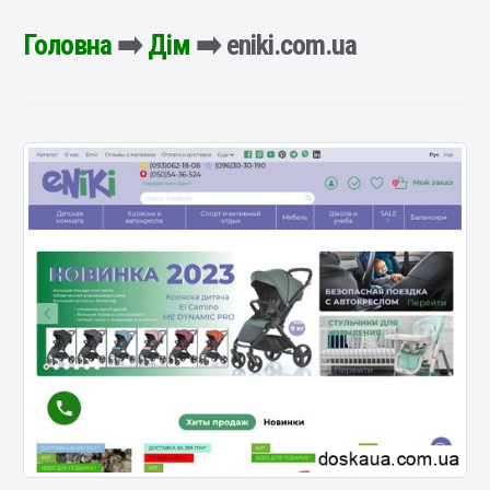
Головна
➡️
Дім
➡️ eniki.com.ua