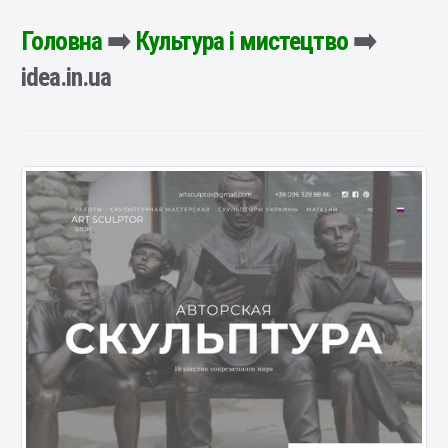
Головна
➡️
Культура і мистецтво
➡️
idea.in.ua