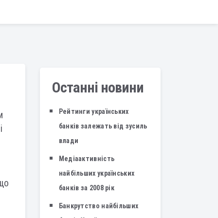
Останні новини
Рейтинги українських
м
банків залежать від зусиль
і
влади
Медіаактивність
найбільших українських
 що
банків за 2008 рік
Банкрутство найбільших