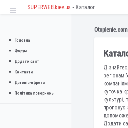
SUPERWEB.kiev.ua
- Каталог
Otoplenie.com
Головна
Катало
Форум
Додати сайт
Дізнайтес
Контакти
регіонам 
компаніям
Договір-офрета
куточка кр
Політика повернень
культурі,
пропонує з
допоможе 
Додати са