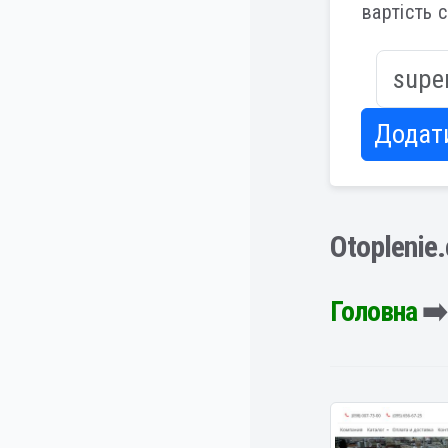
вартість 
Додат
Otoplenie
Головна
➡