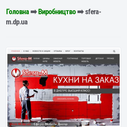
Головна
➡️
Виробництво
➡️ sfera-
m.dp.ua