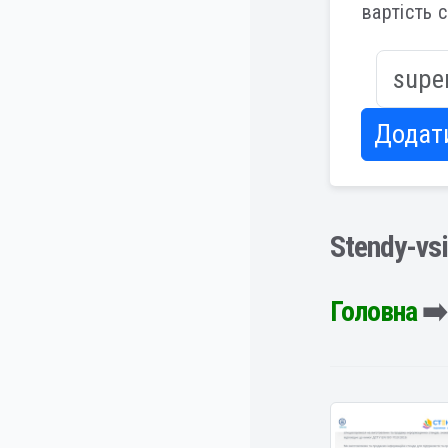
вартість 
Додат
Stendy-vs
Головна
➡