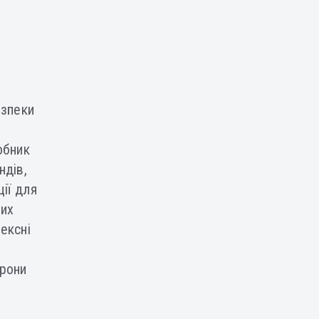
езпеки
обник
ндів,
ції для
них
ексні
орони