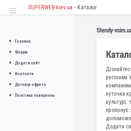
SUPERWEB.kiev.ua
- Каталог
Stendy-vsim.u
Головна
Катало
Форум
Додати сайт
Дізнайтес
Контакти
регіонам 
компаніям
Договір-офрета
куточка кр
Політика повернень
культурі,
пропонує з
допоможе 
Додати са