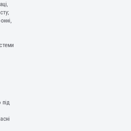
аці,
сту;
онні,
истеми
 під
асні