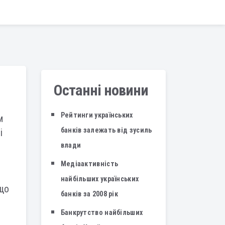
Останні новини
Рейтинги українських
м
банків залежать від зусиль
і
влади
Медіаактивність
найбільших українських
 що
банків за 2008 рік
Банкрутство найбільших