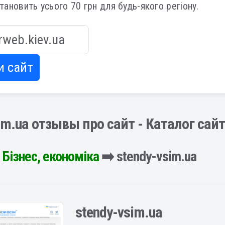
становить усього 70 грн для будь-якого регіону.
и сайт
im.ua отзывы про сайт - Каталог сай
️
Бізнес, економіка
➡️ stendy-vsim.ua
stendy-vsim.ua