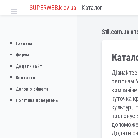
SUPERWEB.kiev.ua
- Каталог
Stil.com.ua о
Головна
Катало
Форум
Додати сайт
Дізнайтес
Контакти
регіонам 
компаніям
Договір-офрета
куточка кр
Політика повернень
культурі,
пропонує з
допоможе 
Додати са