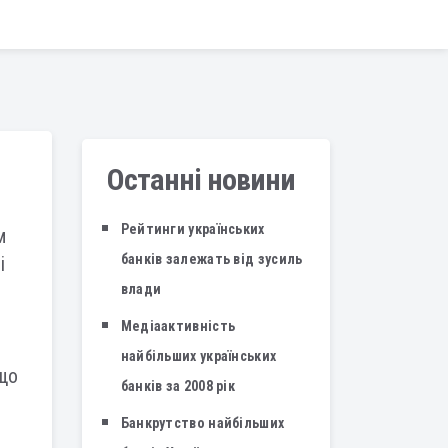
Останні новини
Рейтинги українських
м
банків залежать від зусиль
і
влади
Медіаактивність
найбільших українських
 що
банків за 2008 рік
Банкрутство найбільших