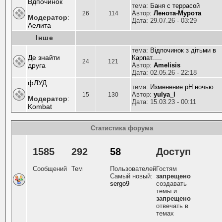
Вдпочинок
тема:
Баня с террасой
Автор:
Ленота-Мурота
26
114
Модератор
:
Дата: 29.07.26 - 03:29
Аелита
Інше
тема:
Відпочинок з дітьми в
Де знайти
Карпат.....
24
121
друга
Автор:
Amelisis
Дата: 02.05.26 - 22:18
фЛУД
тема:
Изменение pH ночью
Автор:
yulya_l
15
130
Модератор
:
Дата: 15.03.23 - 00:11
Kombat
Статистика форума
1585
292
58
Доступ
Сообщений
Тем
Пользователей
Гостям
Самый новый:
запрещено
sergo9
создавать
темы и
запрещено
отвечать в
темах