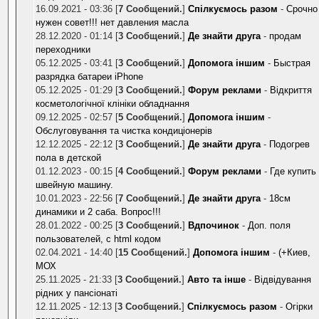
16.09.2021 - 03:36 [
7 Сообщений.
]
Спілкуємось разом
-
Срочно
нужен совет!!! нет давления масла
28.12.2020 - 01:14 [
3 Сообщений.
]
Де знайти друга
-
продам
переходники
05.12.2025 - 03:41 [
3 Сообщений.
]
Допомога іншим
-
Быстрая
разрядка батареи iPhone
05.12.2025 - 01:29 [
3 Сообщений.
]
Форум реклами
-
Відкриття
косметологічної клініки обладнання
09.12.2025 - 02:57 [
5 Сообщений.
]
Допомога іншим
-
Обслуговування та чистка кондиціонерів
12.12.2025 - 22:12 [
3 Сообщений.
]
Де знайти друга
-
Подогрев
пола в детской
01.12.2023 - 00:15 [
4 Сообщений.
]
Форум реклами
-
Где купить
швейную машину.
10.01.2023 - 22:56 [
7 Сообщений.
]
Де знайти друга
-
18см
динамики и 2 саба. Вопрос!!!
28.01.2022 - 00:25 [
3 Сообщений.
]
Вдпочинок
-
Доп. поля
пользователей, с html кодом
02.04.2021 - 14:40 [
15 Сообщений.
]
Допомога іншим
-
(+Киев,
МОХ
25.11.2025 - 21:33 [
3 Сообщений.
]
Авто та інше
-
Відвідування
рідних у пансіонаті
12.11.2025 - 12:13 [
3 Сообщений.
]
Спілкуємось разом
-
Огірки