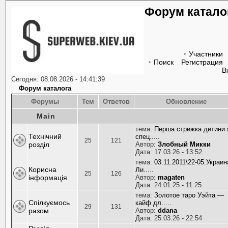
Форум катало
Участники
Поиск
Регистрация
В
Сегодня: 08.08.2026 - 14:41:39
Форум каталога
Форумы
Тем
Ответов
Обновление
Main
тема:
Перша стрижка дитини 
Технічний
спец.....
25
121
розділ
Автор:
Злобный Микки
Дата: 17.03.26 - 13:52
тема:
03.11.2011\22-05.Украин
Корисна
Ли.....
25
126
інформація
Автор:
magaten
Дата: 24.01.25 - 11:25
тема:
Золотое таро Уэйта —
Спілкуємось
кайф дл.....
29
131
разом
Автор:
ddana
Дата: 25.03.26 - 22:54