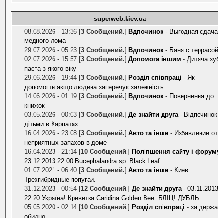
superweb.kiev.ua
08.08.2026 - 13:36 [
3 Сообщений.
]
Вдпочинок
-
Выгодная сдача
медного лома
29.07.2026 - 05:23 [
3 Сообщений.
]
Вдпочинок
-
Баня с террасо
02.07.2026 - 15:57 [
3 Сообщений.
]
Допомога іншим
-
Дитяча зу
паста з якого віку
29.06.2026 - 19:44 [
3 Сообщений.
]
Розділ співпраці
-
Як
допомогти якщо людина заперечує залежність
14.06.2026 - 01:19 [
3 Сообщений.
]
Вдпочинок
-
Повернення до
книжок
03.05.2026 - 00:03 [
3 Сообщений.
]
Де знайти друга
-
Відпочинок
дітьми в Карпатах
16.04.2026 - 23:08 [
3 Сообщений.
]
Авто та інше
-
Избавление от
неприятных запахов в доме
16.04.2023 - 21:14 [
10 Сообщений.
]
Поліпшення сайту і форум
23.12.2013.22.00.Bucephalandra sp. Black Leaf
01.07.2021 - 06:40 [
3 Сообщений.
]
Авто та інше
-
Киев.
Трехгибридные попугаи.
31.12.2023 - 00:54 [
12 Сообщений.
]
Де знайти друга
-
03.11.2013
22.20 Україна! Креветка Caridina Golden Bee. БЛІЦ! ДУБЛЬ.
05.05.2020 - 02:14 [
10 Сообщений.
]
Розділ співпраці
-
за держа
обидно