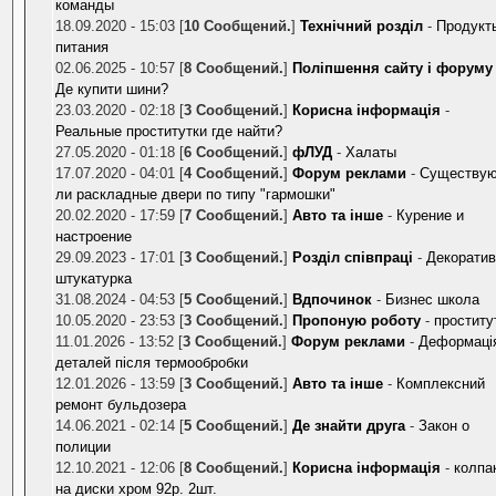
команды
18.09.2020 - 15:03 [
10 Сообщений.
]
Технічний розділ
-
Продукт
питания
02.06.2025 - 10:57 [
8 Сообщений.
]
Поліпшення сайту і форуму
Де купити шини?
23.03.2020 - 02:18 [
3 Сообщений.
]
Корисна інформація
-
Реальные проститутки где найти?
27.05.2020 - 01:18 [
6 Сообщений.
]
фЛУД
-
Халаты
17.07.2020 - 04:01 [
4 Сообщений.
]
Форум реклами
-
Существу
ли раскладные двери по типу "гармошки"
20.02.2020 - 17:59 [
7 Сообщений.
]
Авто та інше
-
Курение и
настроение
29.09.2023 - 17:01 [
3 Сообщений.
]
Розділ співпраці
-
Декорати
штукатурка
31.08.2024 - 04:53 [
5 Сообщений.
]
Вдпочинок
-
Бизнес школа
10.05.2020 - 23:53 [
3 Сообщений.
]
Пропоную роботу
-
проститу
11.01.2026 - 13:52 [
3 Сообщений.
]
Форум реклами
-
Деформаці
деталей після термообробки
12.01.2026 - 13:59 [
3 Сообщений.
]
Авто та інше
-
Комплексний
ремонт бульдозера
14.06.2021 - 02:14 [
5 Сообщений.
]
Де знайти друга
-
Закон о
полиции
12.10.2021 - 12:06 [
8 Сообщений.
]
Корисна інформація
-
колпа
на диски хром 92р. 2шт.