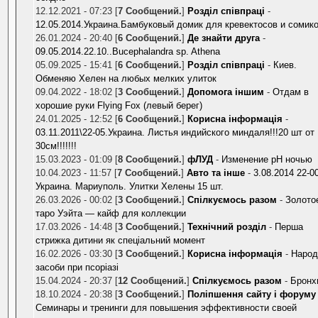
12.12.2021 - 07:23 [
7 Сообщений.
]
Розділ співпраці
-
12.05.2014.Украина.Бамбуковый домик для кревектосов и сомик
26.01.2024 - 20:40 [
6 Сообщений.
]
Де знайти друга
-
09.05.2014.22.10..Bucephalandra sp. Athena
05.09.2025 - 15:41 [
6 Сообщений.
]
Розділ співпраці
-
Киев.
Обменяю Хелен на любых мелких улиток
09.04.2022 - 18:02 [
3 Сообщений.
]
Допомога іншим
-
Отдам в
хорошие руки Flying Fox (левый берег)
24.01.2025 - 12:52 [
6 Сообщений.
]
Корисна інформація
-
03.11.2011\22-05.Украина. Листья индийского миндаля!!!20 шт от
30см!!!!!!!
15.03.2023 - 01:09 [
8 Сообщений.
]
фЛУД
-
Изменение pH ночью
10.04.2023 - 11:57 [
7 Сообщений.
]
Авто та інше
-
3.08.2014 22-0
Украина. Мариуполь. Улитки Хелены 15 шт.
26.03.2026 - 00:02 [
3 Сообщений.
]
Спілкуємось разом
-
Золото
таро Уэйта — кайф для коллекции
17.03.2026 - 14:48 [
3 Сообщений.
]
Технічний розділ
-
Перша
стрижка дитини як спеціальний момент
16.02.2026 - 03:30 [
3 Сообщений.
]
Корисна інформація
-
Народ
засоби при псоріазі
15.04.2024 - 20:37 [
12 Сообщений.
]
Спілкуємось разом
-
Бронх
18.10.2024 - 20:38 [
3 Сообщений.
]
Поліпшення сайту і форуму
Семинары и тренинги для повышения эффективности своей