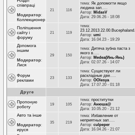
Розділ
тема:
Як допомогти якщо
співпраці
людина зап.....
21
116
Автор:
MidasV
Модератор
:
Дата: 29.06.26 - 18:08
Коллекционер
тема:
Поліпшення
23.12.2013.22.00.Bucephaland..
сайту і
21
119
Автор:
umi
форуму
Дата: 16.04.23 - 19:29
Допомога
тема:
Дитяча зубна паста з
іншим
якого в.....
29
150
Автор:
Medea(Инь-Янь)
Модератор
:
Дата: 02.07.26 - 14:07
Лися
тема:
Существуют ли
Форум
раскладные две.....
23
133
реклами
Автор:
OOlesya
Дата: 17.07.20 - 01:18
Друге
тема:
проститутки
Пропоную
Автор:
Анюша@
19
105
роботу
Дата: 10.05.20 - 21:12
Авто та інше
тема:
Избавление от
неприятных зап.....
35
219
Модератор
:
Автор:
culpeper
Дата: 16.04.26 - 21:07
ируся