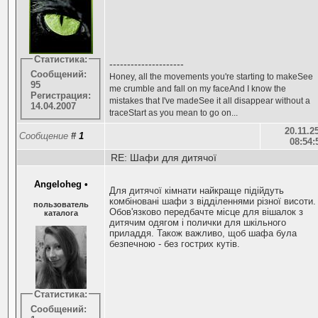
Статистика:
---------------------
Сообщений:
Honey, all the movements you're starting to makeSee
95
me crumble and fall on my faceAnd I know the
Регистрация:
mistakes that I've madeSee it all disappear without a
14.04.2007
traceStart as you mean to go on...
20.11.25
Сообщение
#
1
08:54:
RE: Шафи для дитячої
Angeloheg
•
Для дитячої кімнати найкраще підійдуть
комбіновані шафи з відділеннями різної висоти.
пользователь
Обов'язково передбачте місце для вішалок з
каталога
дитячим одягом і полички для шкільного
приладдя. Також важливо, щоб шафа була
безпечною - без гострих кутів.
Статистика:
Сообщений: