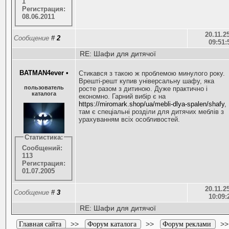
1
Регистрация:
08.06.2011
20.11.25
Сообщение
#
2
09:51:
RE: Шафи для дитячої
BATMAN4ever
•
Стикався з такою ж проблемою минулого року.
Врешті-решт купив універсальну шафу, яка
пользователь
росте разом з дитиною. Дуже практично і
каталога
економно. Гарний вибір є на
https://miromark.shop/ua/mebli-dlya-spalen/shafy
,
там є спеціальні розділи для дитячих меблів з
урахуванням всіх особливостей.
Статистика:
Сообщений:
113
Регистрация:
01.07.2005
20.11.25
Сообщение
#
3
10:09:
RE: Шафи для дитячої
>>
>>
>>
Главная сайта
Форум каталога
Форум реклами