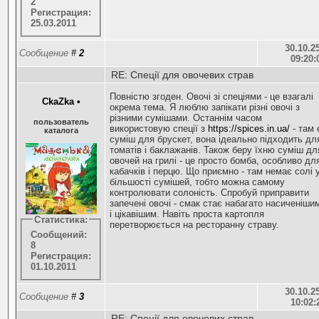
2
Регистрация:
25.03.2011
30.10.25
Сообщение
#
2
09:20:
RE: Спеції для овочевих страв
Повністю згоден. Овочі зі спеціями - це взагалі
CkaZka
•
окрема тема. Я люблю запікати різні овочі з
різними сумішами. Останнім часом
пользователь
використовую спеції з
https://spices.in.ua/
- там 
каталога
суміш для брускет, вона ідеально підходить дл
томатів і баклажанів. Також беру їхню суміш дл
овочей на грилі - це просто бомба, особливо дл
кабачків і перцю. Що приємно - там немає солі 
більшості сумішей, тобто можна самому
контролювати солоність. Спробуй приправити
запечені овочі - смак стає набагато насиченіши
і цікавішим. Навіть проста картопля
Статистика:
перетворюється на ресторанну страву.
Сообщений:
8
Регистрация:
01.10.2011
30.10.25
Сообщение
#
3
10:02:
RE: Спеції для овочевих страв