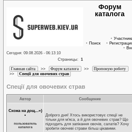
Форум
каталога
Участник
Поиск
Регистраци
Вх
Сегодня: 09.08.2026 - 06:13:10
Страницы:
1
>>
>>
Главная сайта
Форум каталога
Пропоную роботу
>>
Спеції для овочевих страв
Спеції для овочевих страв
Автор
Сообщение
Схожа на дощ...=)
•
Доброго дня! Хтось використовує спеції не
тільки для м'яса, а й для овочевих страв? Що
пользователь
підходить для запікання овочів, салатів? Хочу
каталога
зробити овочеві страви більш цікавими.