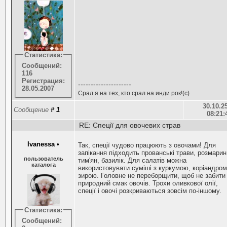
Статистика:
Сообщений:
116
Регистрация:
---------------------
28.05.2007
Срал я на тех, кто срал на инди рок!(с)
30.10.25
Сообщение
#
1
08:21:
RE: Спеції для овочевих страв
Ivanessa
•
Так, спеції чудово працюють з овочами! Для
запікання підходить прованські трави, розмарин
пользователь
тим'ян, базилік. Для салатів можна
каталога
використовувати суміші з куркумою, коріандром
зирою. Головне не переборщити, щоб не забити
природний смак овочів. Трохи оливкової олії,
спеції і овочі розкриваються зовсім по-іншому.
Статистика:
Сообщений: