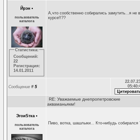
Йрэн
•
А,что сообственно собирались замутить...я не 
пользователь
курсе!!??
каталога
Статистика:
Сообщений:
22
Регистрация:
14.01.2011
22.07.23
05:40:
Сообщение
#
5
RE: Уважаемые днепропетровские
акваманьякм!
ЭгоиSтка
•
Пиво, вотка, шашлыки... Кто-нибудь собирался 
пользователь
каталога