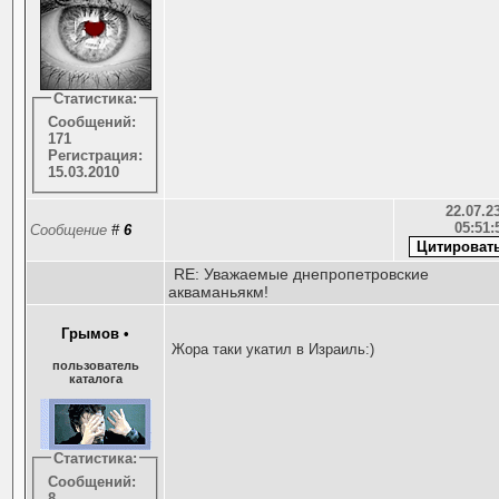
Статистика:
Сообщений:
171
Регистрация:
15.03.2010
22.07.23
05:51:
Сообщение
#
6
RE: Уважаемые днепропетровские
акваманьякм!
Грымов
•
Жора таки укатил в Израиль:)
пользователь
каталога
Статистика:
Сообщений:
8