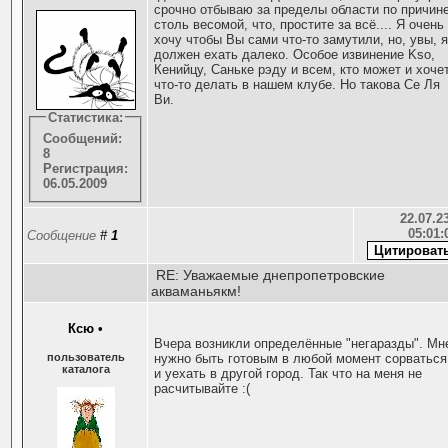
срочно отбываю за пределы области по причин
столь весомой, что, простите за всё.... Я очень
хочу чтобы Вы сами что-то замутили, но, увы, 
должен ехать далеко. Особое извинение Kso,
Кенийцу, Саньке рэду и всем, кто может и хоче
что-то делать в нашем клубе. Но такова Се Ля
Ви.
Статистика:
Сообщений:
8
Регистрация:
06.05.2009
22.07.23
05:01:
Сообщение
#
1
RE: Уважаемые днепропетровские
акваманьякм!
Ксю
•
Вчера возникли определённые "негаразды". Мн
пользователь
нужно быть готовым в любой момент сорваться
каталога
и уехать в другой город. Так что на меня не
расчитывайте :(