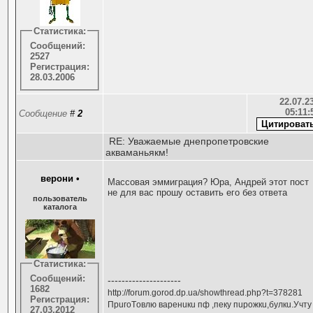
Статистика:
Сообщений:
2527
Регистрация:
28.03.2006
22.07.23
05:11:
Сообщение
#
2
RE: Уважаемые днепропетровские
акваманьякм!
верони
•
Массовая эммиграция? Юра, Андрей этот пост
не для вас прошу оставить его без ответа
пользователь
каталога
Статистика:
Сообщений:
---------------------
1682
http://forum.gorod.dp.ua/showthread.php?t=378281
Регистрация:
ПрuгоTовлю варенuкu пф ,пеку пuрожкu,булкu.Учту
27.03.2012