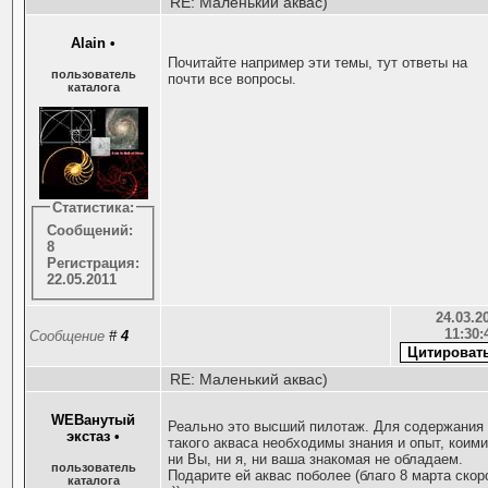
RE: Маленький аквас)
Alаіn
•
Почитайте например эти темы, тут ответы на
пользователь
почти все вопросы.
каталога
Статистика:
Сообщений:
8
Регистрация:
22.05.2011
24.03.20
11:30:
Сообщение
#
4
RE: Маленький аквас)
WEBанутый
Реально это высший пилотаж. Для содержания
экстаз
•
такого акваса необходимы знания и опыт, коим
ни Вы, ни я, ни ваша знакомая не обладаем.
пользователь
Подарите ей аквас поболее (благо 8 марта скор
каталога