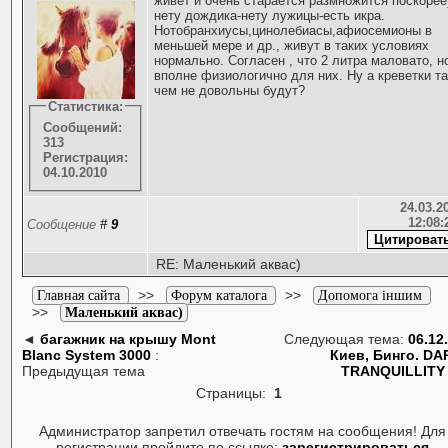
живёт и очень старается размножится поскорее
нету дождика-нету лужицы-есть икра.
Нотобранхиусы,цинолебиасы,афиосемионы в
меньшей мере и др., живут в таких условиях
нормально. Согласен , что 2 литра маловато, н
вполне физиологично для них. Ну а креветки та
чем не довольны будут?
Статистика:
Сообщений:
313
Регистрация:
04.10.2010
24.03.20
12:08:
Сообщение
#
9
RE: Маленький аквас)
>>
>>
Главная сайта
Форум каталога
Допомога іншим
>>
Маленький аквас)
◄
багажник на крышу Mont
Следующая тема:
06.12
Blanc System 3000
:
Киев, Бинго. DA
Предыдущая тема
TRANQUILLITY
Страницы:
1
Администратор запретил отвечать гостям на сообщения! Для
регистрации пройдите по ссылке:
зарегистрироваться