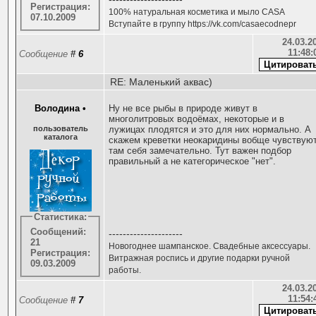
Регистрация:
100% натуральная косметика и мыло CASA
07.10.2009
Вступайте в группу https://vk.com/casaecodnepr
24.03.20
11:48:
Сообщение
#
6
RE: Маленький аквас)
Володина
•
Ну не все рыбы в природе живут в
многолитровых водоёмах, некоторые и в
пользователь
лужицах плодятся и это для них нормально. А
каталога
скажем креветки неокаридины вобще чувствую
там себя замечательно. Тут важен подбор
правильный а не категорическое "нет".
Статистика:
Сообщений:
---------------------
21
Новогоднее шампанское. Свадебные аксессуары.
Регистрация:
Витражная роспись и другие подарки ручной
09.03.2009
работы.
24.03.20
11:54:
Сообщение
#
7