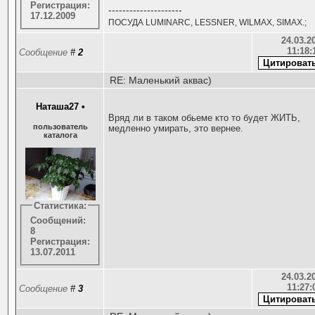
Регистрация:
---------------------
17.12.2009
ПОСУДА LUMINARC, LESSNER, WILMAX, SIMAX.;
24.03.20
11:18:
Сообщение
#
2
RE: Маленький аквас)
Наташа27
•
Вряд ли в таком обьеме кто то будет ЖИТЬ,
пользователь
медленно умирать, это вернее.
каталога
Статистика:
Сообщений:
8
Регистрация:
13.07.2011
24.03.20
11:27:
Сообщение
#
3