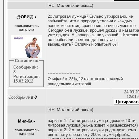
RE: Маленький аквас)
2х литровая лужица? Сильно утрировано, не
@ОРИ@
•
забывайте, что в природе условия с каждым
часом меняются, сравнение не очень уместно.
пользователь
каталога
Сегодня он в лужице, прошел дождь и назавтр
уже прудик. А карцер как ни украшай... Котенка
не пробовали в клетке для попугаев
выращивать? Отличный опытбыл бы!
Статистика:
Сообщений:
8
---------------------
Регистрация:
Орифлейм -23%, 12 квартал заказ каждый
15.03.2012
понедельник и четверг!!!
24.03.20
12:01:
Сообщение
#
8
RE: Маленький аквас)
вариант 1: 2-х литровая лужица -дождик-10-ти
Мил-Ка
•
литровая лужица(рыбка живёт и размножается)
вариант 2: 2-х литровая лужица-дождика нема-
пользователь
каталога
опять нету-снова нету-200мл лужица(рыбка