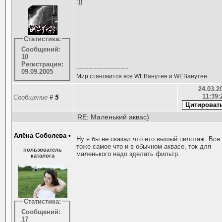
:))
Статистика:
Сообщений:
10
Регистрация:
---------------------
09.09.2005
Мир становится все WEBанутее и WEBанутее...
24.03.20
11:39:
Сообщение
#
5
RE: Маленький аквас)
Алёна Соболева
•
Ну я бы не сказал что ето вышый пилотаж. Все
тоже самое что и в обычном аквасе, ток для
пользователь
маленького надо зделать фильтр.
каталога
Статистика:
Сообщений:
17
---------------------