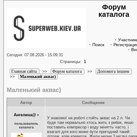
Форум
каталога
Участник
Поиск
Регистраци
Вх
Сегодня: 07.08.2026 - 15:09:31
Страницы:
1
>>
>>
Главная сайта
Форум каталога
Допомога іншим
>>
Маленький аквас)
Маленький аквас)
Автор
Сообщение
Ангелина@
•
У знакомої на роботі стойть аквас на 2 л. Чи
буде там нормально хтось жить з рибок, якшо
пользователь
поставить компресор і воду мінятть часто, і
каталога
взагалі для кого може бути пригодний такий
літраж, крім креветок. Жили неони 3 місяці пар