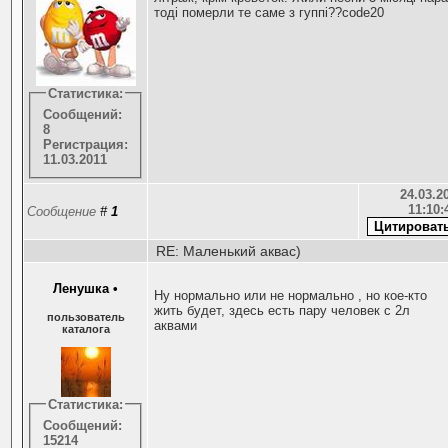
тоді померли те саме з гуппі??code20
Статистика:
Сообщений:
8
Регистрация:
11.03.2011
24.03.20
11:10:
Сообщение
#
1
RE: Маленький аквас)
Ленушка
•
Ну нормально или не нормально , но кое-кто
жить будет, здесь есть пару человек с 2л
пользователь
аквами
каталога
Статистика:
Сообщений:
15214